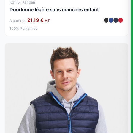
K6115 · Kariban
Doudoune légère sans manches enfant
21,19 €
A partir de
HT
100% Polyamide