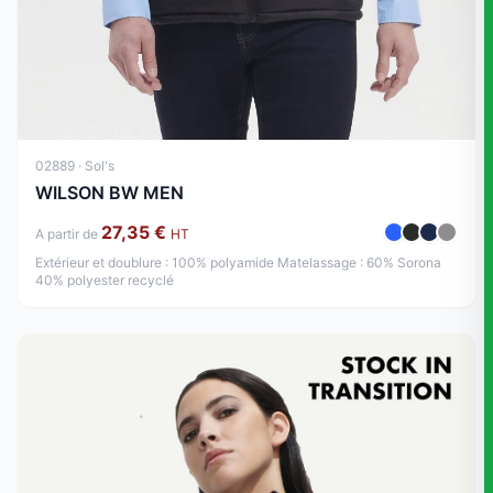
02889 · Sol's
WILSON BW MEN
27,35 €
A partir de
HT
Extérieur et doublure : 100% polyamide Matelassage : 60% Sorona
40% polyester recyclé