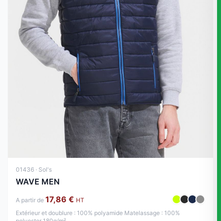
01436 · Sol's
WAVE MEN
17,86 €
A partir de
HT
Extérieur et doublure : 100% polyamide Matelassage : 100%
polyester 180g/m²