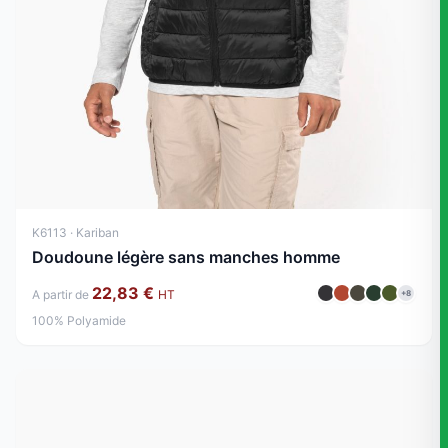
K6113 · Kariban
Doudoune légère sans manches homme
22,83 €
A partir de
HT
+8
100% Polyamide