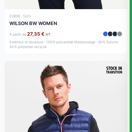
02890 · Sol's
WILSON BW WOMEN
27,35 €
A partir de
HT
Extérieur et doublure : 100% polyamide Matelassage : 60% Sorona
40% polyester recyclé