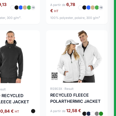
9,13
6,78
A partir de
+6
+8
€
HT
ter, 300 g/m².
100% polyester, polaire, 300 g/m²
RS903X · Result
sult
RECYCLED FLEECE
 RECYCLED
POLARTHERMIC JACKET
LEECE JACKET
12,58 €
10,84 €
A partir de
HT