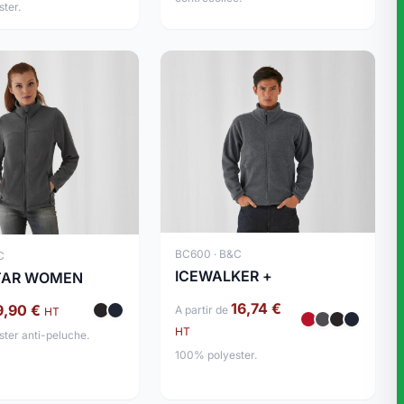
ter.
BC600 · B&C
C
ICEWALKER +
TAR WOMEN
16,74 €
9,90 €
A partir de
HT
HT
ter anti-peluche.
100% polyester.