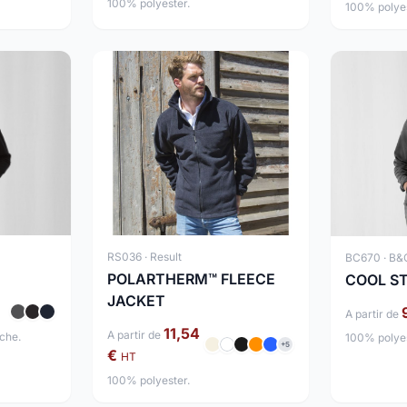
100% polyester.
100% polyes
RS036 · Result
BC670 · B&
POLARTHERM™ FLEECE
COOL S
JACKET
A partir de
11,54
A partir de
che.
100% polyes
+5
€
HT
100% polyester.