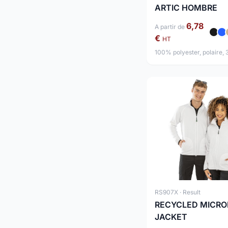
ARTIC HOMBRE
6,78
A partir de
€
HT
100% polyester, polaire,
RS907X · Result
RECYCLED MICRO
JACKET