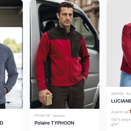
SM1195 · Ro
LUCIAN
A partir de
FPVATYP · Valento
100% polyes
RD
Polaire TYPHOON
g/m².