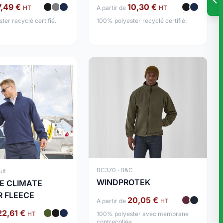
BODYWARMER
7,49 €
10,30 €
HT
A partir de
HT
er recyclé certifié.
100% polyester recyclé certifié.
BC370 · B&C
ult
WINDPROTEK
E CLIMATE
R FLEECE
20,05 €
A partir de
HT
22,61 €
HT
100% polyester avec membrane
contrecollée.