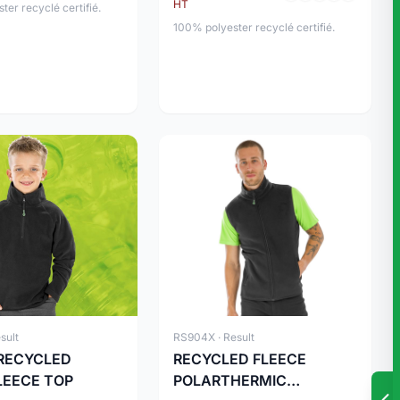
HT
er recyclé certifié.
100% polyester recyclé certifié.
sult
RS904X · Result
 RECYCLED
RECYCLED FLEECE
LEECE TOP
POLARTHERMIC