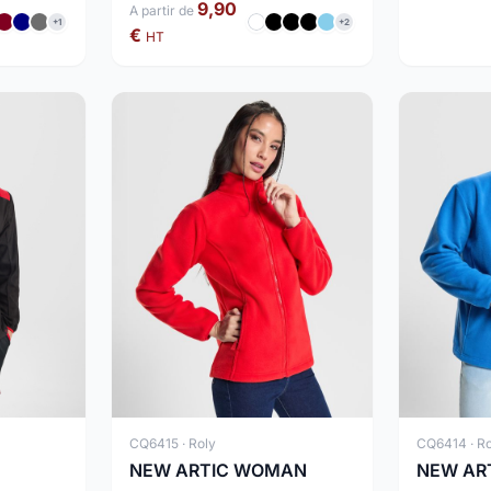
9,90
A partir de
+1
+2
€
HT
CQ6415 · Roly
CQ6414 · Ro
NEW ARTIC WOMAN
NEW AR