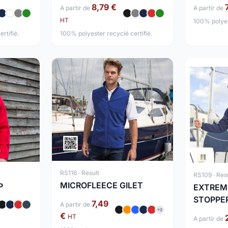
8,79 €
A partir de
A partir de
HT
100% polyest
100% polyester recyclé certifié.
rtifié.
RS116 · Result
RS109 · Res
MICROFLEECE GILET
P
EXTREM
STOPPE
7,49
A partir de
+2
€
HT
A partir de