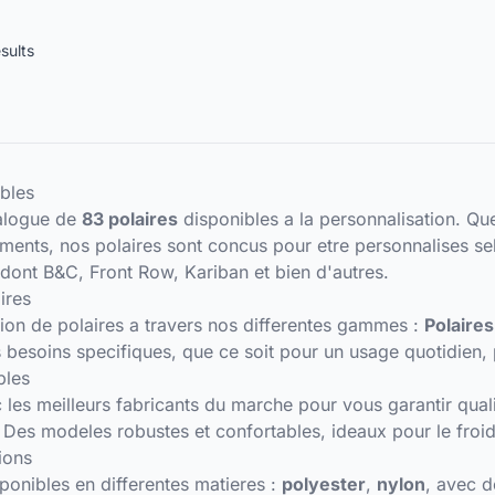
esults
ables
alogue de
83 polaires
disponibles a la personnalisation. Qu
ments, nos polaires sont concus pour etre personnalises se
ont B&C, Front Row, Kariban et bien d'autres.
ires
tion de polaires a travers nos differentes gammes :
Polaire
esoins specifiques, que ce soit pour un usage quotidien, 
bles
 les meilleurs fabricants du marche pour vous garantir qualit
. Des modeles robustes et confortables, ideaux pour le froid
ions
ponibles en differentes matieres :
polyester
,
nylon
, avec 