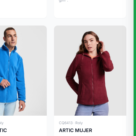
g/m².
ly
CQ6413 · Roly
TIC
ARTIC MUJER