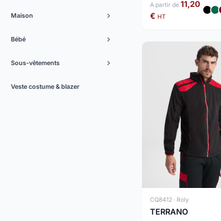
11,20
A partir de
€
Maison
HT
Bébé
Sous-vêtements
Veste costume & blazer
CQ8412 · Roly
TERRANO