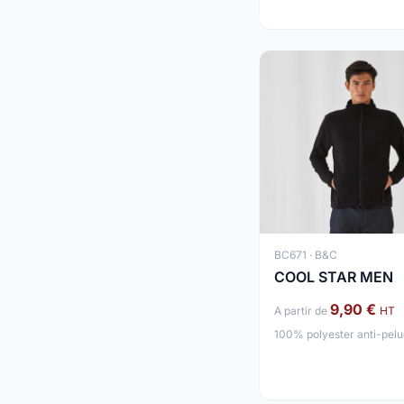
BC671 · B&C
COOL STAR MEN
9,90 €
A partir de
HT
100% polyester anti-pelu