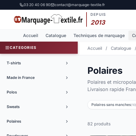
03 20 40 06 90
contact@marquage-textile.fr
DEPUIS
2013
Accueil
Catalogue
Techniques de marquage
C
CATEGORIES
Accueil
/
Catalogue
T-shirts
Polaires
Made in France
Polaires et micropola
Livraison rapide Fran
Polos
Polaires sans manches
(10
Sweats
Polaires
82 produits
Doudounes