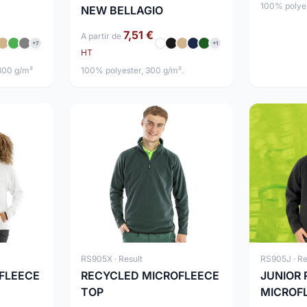
100% polyest
NEW BELLAGIO
7,51 €
A partir de
+7
+1
HT
 300 g/m²
100% polyester, 300 g/m².
RS905X · Result
RS905J · Re
RECYCLED MICROFLEECE
JUNIOR
FLEECE
TOP
MICROF