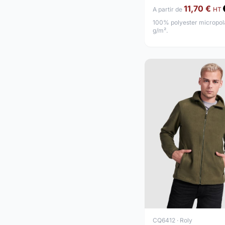
11,70 €
A partir de
HT
100% polyester micropola
g/m².
CQ6412 · Roly