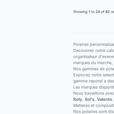
Showing
1
to
24
of
82
r
Polaires personnalis
Decouvrez notre cat
organisateur d'evene
marques du marche, d
Nos gammes de pola
Explorez notre selec
gamme repond a des b
Les marques disponi
Nous travaillons avec
Roly
,
Sol's
,
Valento
Matieres et composit
Nos polaires sont dis