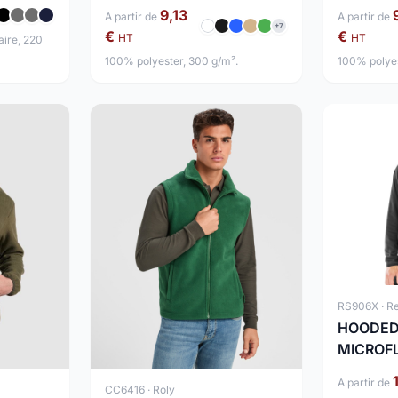
9,13
A partir de
A partir de
+7
€
€
HT
HT
ire, 220
100% polyester, 300 g/m².
100% polyes
RS906X · Re
HOODED
MICROF
A partir de
CC6416 · Roly