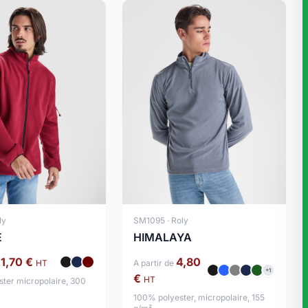
ly
SM1095 · Roly
E
HIMALAYA
11,70 €
4,80
HT
A partir de
+1
€
HT
ter micropolaire, 300
100% polyester, micropolaire, 155