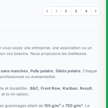
1
2
3
4
e vous soyez une entreprise, une association ou un
lon vos besoins. Nous proposons les meilleures
s sans manches
,
Pulls polaire
,
Gilets polaire
. Chaque
professionnel ou evenementiel.
e et durabilite :
B&C
,
Front Row
,
Kariban
,
Result
,
 et la mi-saison.
des grammages allant de
155 g/m²
a
750 g/m²
. Le