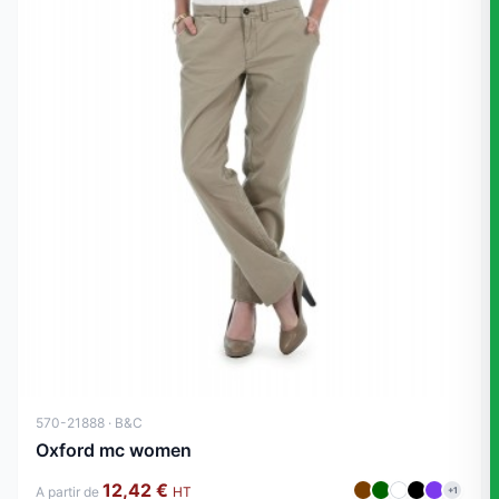
570-21888 · B&C
Oxford mc women
12,42 €
A partir de
HT
+1