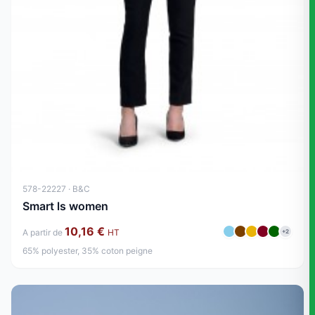
578-22227 · B&C
Smart ls women
10,16 €
A partir de
HT
+2
65% polyester, 35% coton peigne