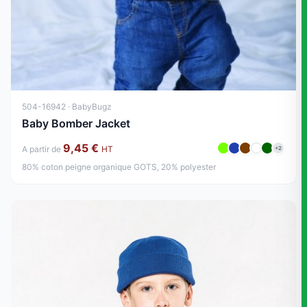
504-16942 · BabyBugz
Baby Bomber Jacket
9,45 €
A partir de
HT
+2
80% coton peigne organique GOTS, 20% polyester