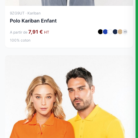
9ZG9UT · Kariban
Polo Kariban Enfant
7,91 €
A partir de
HT
+1
100% coton