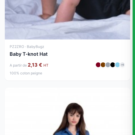
PZ2ZRO · BabyBugz
Baby T-knot Hat
2,13 €
A partir de
HT
+1
100% coton peigne