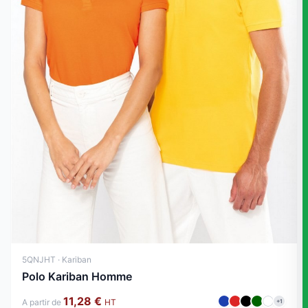
5QNJHT · Kariban
Polo Kariban Homme
11,28 €
A partir de
HT
+1