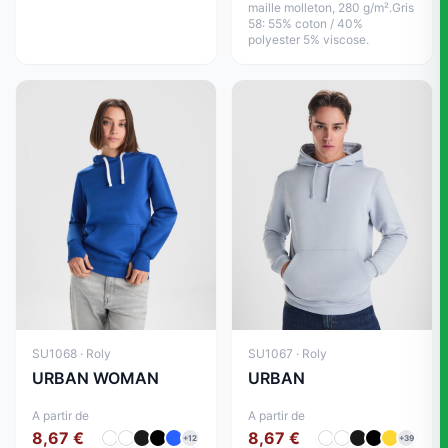
maille molleton, 280 g/m².Gris
58: 55% coton / 40%
polyester 5% viscose.
SU1068 · Roly
SU1067 · Roly
URBAN WOMAN
URBAN
A partir de
A partir de
8,67 €
8,67 €
+12
+39