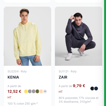
SU2204 · Roly
SU1121 · Roly
KENIA
ZAIR
9,79 €
A partir de
A partir de
12,52 €
HT
+1
HT
80% polyester, 17% viscose et
3% élasthanne, 310g/m².
100 % coton 250 g/m ²