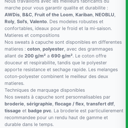
Nous travaillons avec les meilleurs fabricants du
marche pour vous garantir qualite et durabilite :
AWDis
,
B&C
,
Fruit of the Loom
,
Kariban
,
NEOBLU
,
Roly
,
Sol's
,
Valento
. Des modeles robustes et
confortables, ideaux pour le froid et la mi-saison.
Matieres et compositions
Nos sweats à capuche sont disponibles en differentes
matieres :
coton
,
polyester
, avec des grammages
allant de
200 g/m²
a
690 g/m²
. Le coton offre
douceur et respirabilite, tandis que le polyester
apporte resistance et sechage rapide. Les melanges
coton-polyester combinent le meilleur des deux
matieres.
Techniques de marquage disponibles
Nos sweats à capuche sont personnalisables par
broderie
,
sérigraphie
,
flocage / flex
,
transfert dtf
,
tissage
et
badge pvc
. La broderie est particulierement
recommandee pour un rendu haut de gamme et
durable dans le temps.