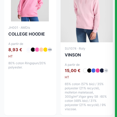
JH001 · AWDis
COLLEGE HOODIE
A partir de
SU1074 · Roly
8,93 €
+95
VINSON
HT
80% coton Ringspun/20%
A partir de
polyester.
15,00 €
+2
HT
65% coton (57% bio) / 35%
polyester (21% recyclé),
molleton matelassé,
300g/m².Vigor grey 58 : 60%
coton (48% bio) / 31%
polyester (21% recyclé) / 9%
viscose.