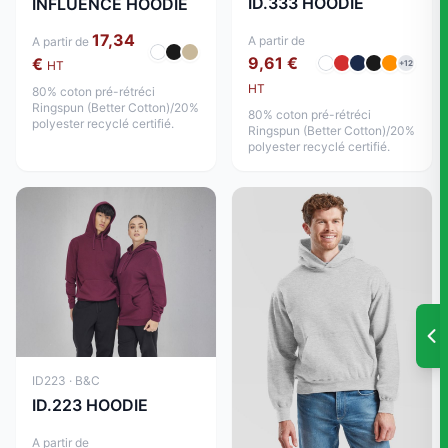
ID.333 HOODIE
INFLUENCE HOODIE
17,34
A partir de
A partir de
9,61 €
€
HT
+12
HT
80% coton pré-rétréci
Ringspun (Better Cotton)/20%
80% coton pré-rétréci
polyester recyclé certifié.
Ringspun (Better Cotton)/20%
polyester recyclé certifié.
ID223 · B&C
ID.223 HOODIE
A partir de