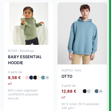
BZ063 · BabyBugz
BABY ESSENTIAL
HOODIE
SU6702 · Roly
A partir de
OTTO
8,58 €
+2
HT
A partir de
80% coton organique
12,88 €
+2
certifié/20% polyester
HT
recyclé.
50 % coton, 50 % polyester,
320 g/m ²