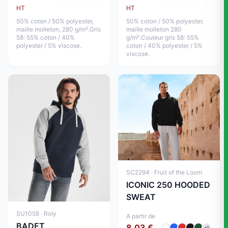
HT
HT
50% coton / 50% polyester,
50% coton / 50% polyester,
maille molleton, 280 g/m².Gris
maille molleton 280
58: 55% coton / 40%
g/m².Couleur gris 58: 55%
polyester / 5% viscose.
coton / 40% polyester / 5%
viscose.
SC2294 · Fruit of the Loom
ICONIC 250 HOODED
SWEAT
SU1058 · Roly
A partir de
BADET
8,03 €
+5