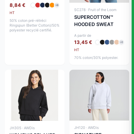
8,84 €
+6
SC278 · Fruit of the Loom
HT
SUPERCOTTON™
50% coton pré-rétréci
HOODED SWEAT
Ringspun (Better Cotton)/50%
polyester recyclé certifié.
A partir de
13,45 €
+1
HT
70% coton/30% polyester.
JH120 · AWDis
JH305 · AWDis