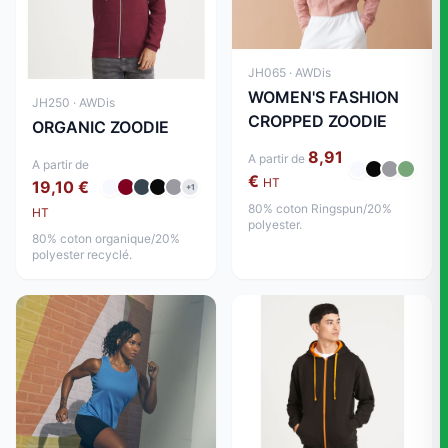
JH065 · AWDis
WOMEN'S FASHION
JH250 · AWDis
CROPPED ZOODIE
ORGANIC ZOODIE
8,91
A partir de
A partir de
€
HT
19,10 €
+1
80% coton Ringspun/20%
HT
polyester.
80% coton organique/20%
polyester recyclé.