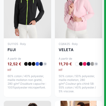
SU1105 · Roly
CQ6425 · Roly
FUJI
VELETA
A partir de
A partir de
12,52 €
11,70 €
+2
+2
HT
HT
60% coton / 40% polyester,
50% coton / 50% polyester,
maille molleton non gratté,
maille molleton, 280
280 g/m².Doublure capuche :
g/m².Couleur gris chiné 58:
100%polyester microperforé.
55% coton / 40% polyester /
5% viscose.