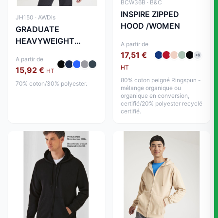
BCW36B · B&C
INSPIRE ZIPPED
JH150 · AWDis
HOOD /WOMEN
GRADUATE
HEAVYWEIGHT
A partir de
ZOODIE
17,51 €
+6
A partir de
HT
15,92 €
HT
80% coton peigné Ringspun -
70% coton/30% polyester.
mélange organique ou
organique en conversion,
certifié/20% polyester recyclé
certifié.