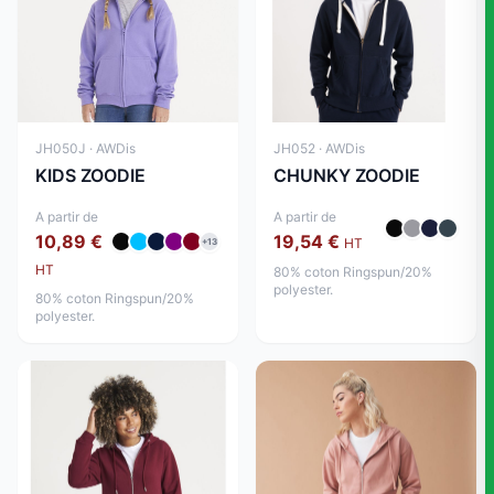
JH050J · AWDis
JH052 · AWDis
KIDS ZOODIE
CHUNKY ZOODIE
A partir de
A partir de
10,89 €
19,54 €
HT
+13
HT
80% coton Ringspun/20%
polyester.
80% coton Ringspun/20%
polyester.