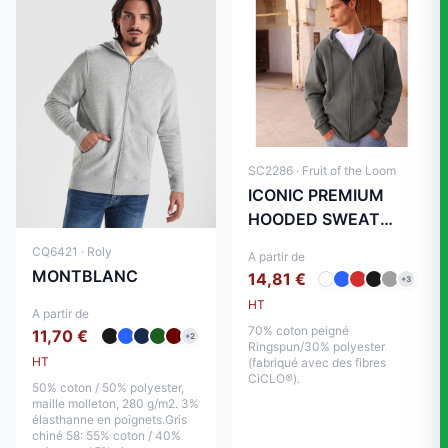
SC2286 · Fruit of the Loom
ICONIC PREMIUM
HOODED SWEAT
JACKET
CQ6421 · Roly
A partir de
MONTBLANC
14,81 €
+3
HT
A partir de
70% coton peigné
11,70 €
+2
Ringspun/30% polyester
HT
(fabriqué avec des fibres
CiCLO®).
50% coton / 50% polyester,
maille molleton, 280 g/m2. 3%
élasthanne en poignets.Gris
chiné 58: 55% coton / 40%