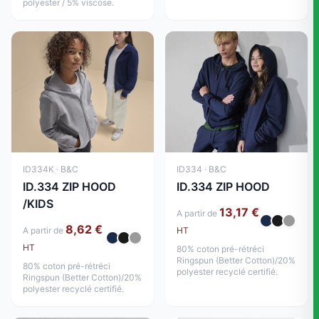
polyester / 5% viscose.
ID334K · B&C
ID334 · B&C
ID.334 ZIP HOOD
ID.334 ZIP HOOD
/KIDS
13,17 €
A partir de
8,62 €
A partir de
HT
HT
80% coton pré-rétréci
Ringspun (Better Cotton)/20%
80% coton pré-rétréci
polyester recyclé certifié.
Ringspun (Better Cotton)/20%
polyester recyclé certifié.