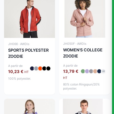
JH050F · AWDis
JH066 · AWDis
WOMEN'S COLLEGE
SPORTS POLYESTER
ZOODIE
ZOODIE
A partir de
A partir de
13,79 €
10,23 €
HT
+1
HT
100% polyester.
80% coton Ringspun/20%
polyester.