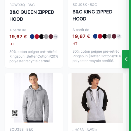
BCU03K · B&C
BCW03Q · B&C
B&C KING ZIPPED
B&C QUEEN ZIPPED
HOOD
HOOD
A partir de
A partir de
19,67 €
19,67 €
+6
+6
HT
HT
80% coton peigné pré-rétréci
80% coton peigné pré-rétréci
Ringspun (Better Cotton)/20%
Ringspun (Better Cotton)/20%
polyester recyclé certifié.
polyester recyclé certifié.
BCU35B · B&C
JH063 · AWDis