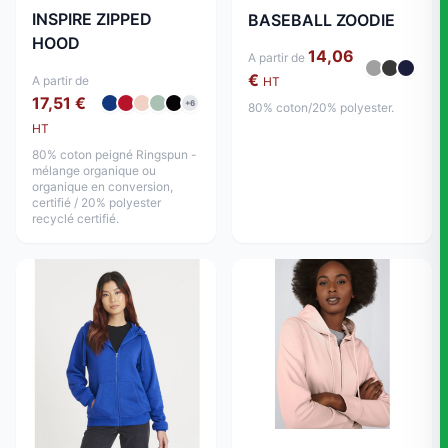
INSPIRE ZIPPED
BASEBALL ZOODIE
HOOD
14,06
A partir de
€
A partir de
HT
17,51 €
+6
80% coton/20% polyester.
HT
80% coton peigné Ringspun -
mélange organique ou
organique en conversion,
certifié / 20% polyester
recyclé certifié.