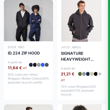
ID224 · B&C
JH125 · AWDis
ID.224 ZIP HOOD
SIGNATURE
HEAVYWEIGHT
A partir de
ZOODIE
11,64 €
HT
A partir de
21,21 €
50% coton pré-rétréci
+1
Ringspun (Better Cotton)/50%
HT
polyester recyclé certifié.
70% coton Ringspun/20%
polyester/10% polyester
recyclé.