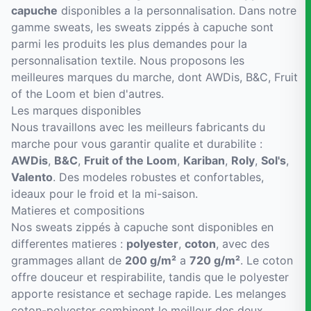
capuche
disponibles a la personnalisation. Dans notre
gamme sweats, les sweats zippés à capuche sont
parmi les produits les plus demandes pour la
personnalisation textile. Nous proposons les
meilleures marques du marche, dont AWDis, B&C, Fruit
of the Loom et bien d'autres.
Les marques disponibles
Nous travaillons avec les meilleurs fabricants du
marche pour vous garantir qualite et durabilite :
AWDis
,
B&C
,
Fruit of the Loom
,
Kariban
,
Roly
,
Sol's
,
Valento
. Des modeles robustes et confortables,
ideaux pour le froid et la mi-saison.
Matieres et compositions
Nos sweats zippés à capuche sont disponibles en
differentes matieres :
polyester
,
coton
, avec des
grammages allant de
200 g/m²
a
720 g/m²
. Le coton
offre douceur et respirabilite, tandis que le polyester
apporte resistance et sechage rapide. Les melanges
coton-polyester combinent le meilleur des deux