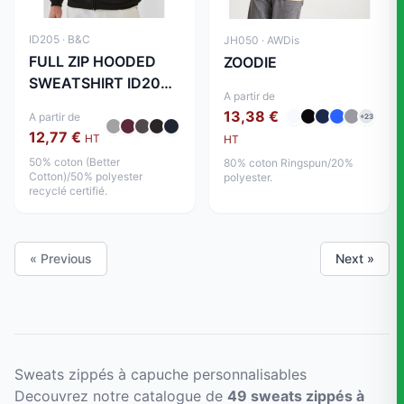
ID205 · B&C
JH050 · AWDis
FULL ZIP HOODED
ZOODIE
SWEATSHIRT ID205
A partir de
50/50
13,38 €
A partir de
+23
12,77 €
HT
HT
50% coton (Better
80% coton Ringspun/20%
Cotton)/50% polyester
polyester.
recyclé certifié.
« Previous
Next »
Sweats zippés à capuche personnalisables
Decouvrez notre catalogue de
49 sweats zippés à