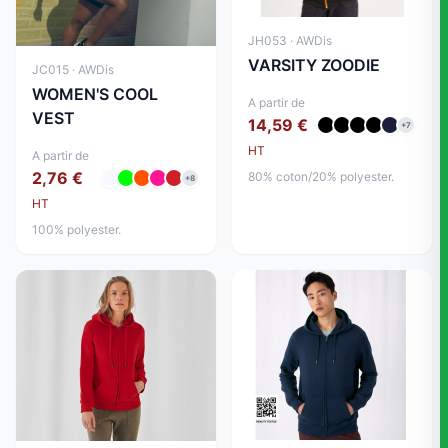
JH053 · AWDis
VARSITY ZOODIE
JC015 · AWDis
WOMEN'S COOL
A partir de
VEST
14,59 €
+7
HT
A partir de
2,76 €
80% coton/20% polyester.
+8
HT
100% polyester.