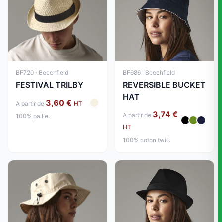
BF686 · Beechfield
BF720 · Beechfield
REVERSIBLE BUCKET
FESTIVAL TRILBY
HAT
3,60 €
A partir de
HT
3,74 €
A partir de
100% paille.
HT
100% coton twill.