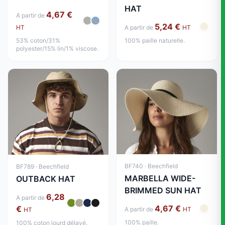
HAT
4,67 €
A partir de
5,24 €
HT
A partir de
HT
53% coton/31%
100% paille naturelle.
polyester/15% lin/1% viscose.
BF740 · Beechfield
BF789 · Beechfield
MARBELLA WIDE-
OUTBACK HAT
BRIMMED SUN HAT
6,28
A partir de
4,67 €
€
A partir de
HT
HT
100% paille.
100% coton lourd délavé.