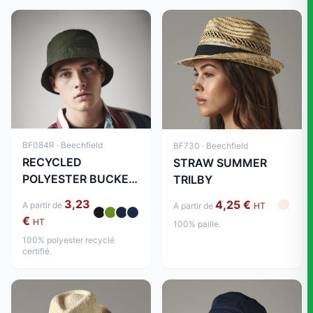
BF084R · Beechfield
BF730 · Beechfield
RECYCLED
STRAW SUMMER
POLYESTER BUCKET
TRILBY
HAT
3,23
4,25 €
A partir de
A partir de
HT
€
HT
100% paille.
100% polyester recyclé
certifié.