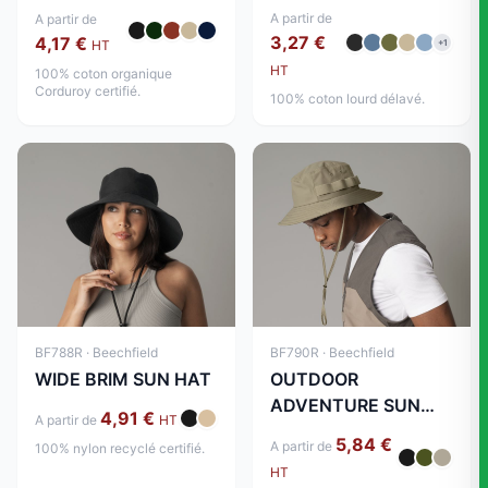
BUCKET HAT
A partir de
A partir de
3,27 €
4,17 €
HT
+1
HT
100% coton organique
Corduroy certifié.
100% coton lourd délavé.
BF790R · Beechfield
BF788R · Beechfield
OUTDOOR
WIDE BRIM SUN HAT
ADVENTURE SUN
4,91 €
A partir de
HT
HAT
5,84 €
A partir de
100% nylon recyclé certifié.
HT