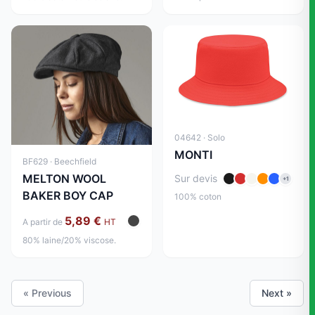
04642 · Solo
MONTI
BF629 · Beechfield
MELTON WOOL
Sur devis
+1
BAKER BOY CAP
100% coton
5,89 €
A partir de
HT
80% laine/20% viscose.
« Previous
Next »