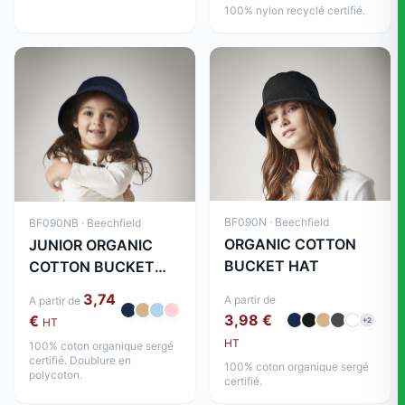
100% nylon recyclé certifié.
BF090N · Beechfield
BF090NB · Beechfield
ORGANIC COTTON
JUNIOR ORGANIC
BUCKET HAT
COTTON BUCKET
HAT
3,74
A partir de
A partir de
3,98 €
€
+2
HT
HT
100% coton organique sergé
certifié. Doublure en
100% coton organique sergé
polycoton.
certifié.