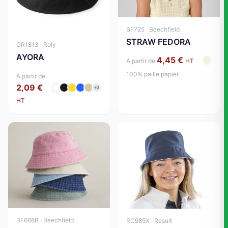
BF725 · Beechfield
STRAW FEDORA
GR1813 · Roly
AYORA
4,45 €
A partir de
HT
100% paille papier.
A partir de
2,09 €
+2
HT
BF688B · Beechfield
RC985X · Result