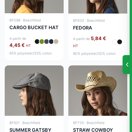
BF088 · Beechfield
BF630 · Beechfield
CARGO BUCKET HAT
FEDORA
5,84 €
A partir de
A partir de
4,45 €
HT
HT
65% polyester/35% coton.
80% polyester/20% coton.
BF621 · Beechfield
BF735 · Beechfield
SUMMER GATSBY
STRAW COWBOY