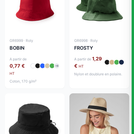
GR6999 · Roly
GR6998 · Roly
BOBIN
FROSTY
1,29
A partir de
A partir de
0,77 €
€
HT
+8
HT
Nylon et doublure en polaire.
Coton, 170 g/m²