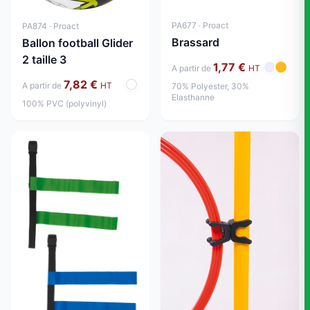
PA677 · Proact
PA874 · Proact
Brassard
Ballon football Glider
2 taille 3
1,77 €
A partir de
HT
7,82 €
A partir de
HT
70% Polyester, 30%
Elasthanne
100% PVC (polyvinyl)