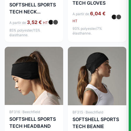
TECH GLOVES
SOFTSHELL SPORTS
TECH NECK
6,04 €
A partir de
WARMER
HT
3,52 €
A partir de
HT
93% polyester/7%
85% polyester/15%
élasthanne.
élasthanne.
BF316 · Beechfield
BF315 · Beechfield
SOFTSHELL SPORTS
SOFTSHELL SPORTS
TECH HEADBAND
TECH BEANIE