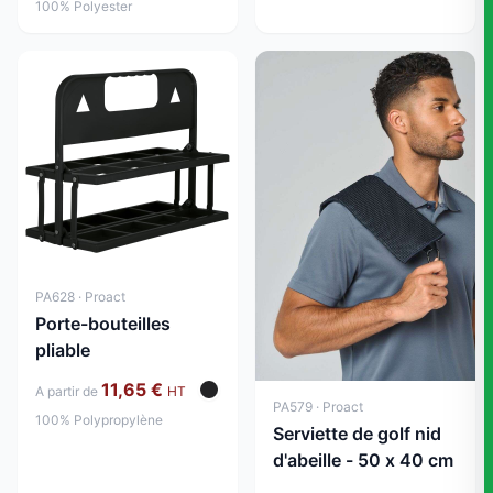
100% Polyester
PA628 · Proact
Porte-bouteilles
pliable
11,65 €
A partir de
HT
PA579 · Proact
100% Polypropylène
Serviette de golf nid
d'abeille - 50 x 40 cm