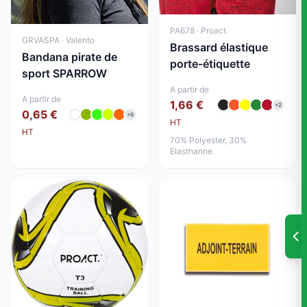
PA678 · Proact
GRVASPA · Valento
Brassard élastique
Bandana pirate de
porte-étiquette
sport SPARROW
A partir de
A partir de
1,66 €
+2
0,65 €
+8
HT
HT
70% Polyester, 30%
Elasthanne