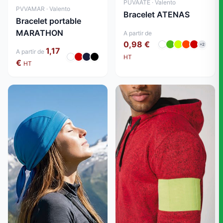
PUVAATE · Valento
PVVAMAR · Valento
Bracelet ATENAS
Bracelet portable
MARATHON
A partir de
0,98 €
+2
1,17
A partir de
HT
€
HT