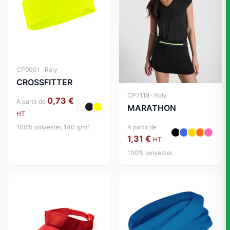
CP9001 · Roly
CROSSFITTER
CP7118 · Roly
0,73 €
A partir de
MARATHON
HT
100% polyester, 140 g/m².
A partir de
1,31 €
HT
100% polyester.