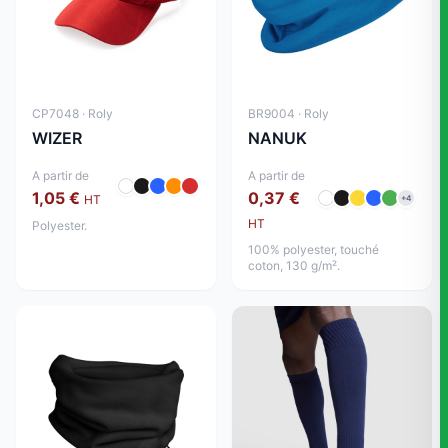
CP7048 · Roly
BR9004 · Roly
WIZER
NANUK
A partir de
A partir de
1,05 €
0,37 €
HT
+4
HT
Polyester.
100% polyester, touché
coton, 130 g/m².