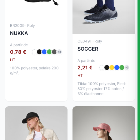
BR2009 · Roly
NUKKA
CE0491 · Roly
A partir de
SOCCER
0,78 €
+3
HT
A partir de
2,21 €
100% polyester, polaire 200
+3
g/m².
HT
Tibia: 100% polyester, Pied:
80% polyester 17% coton /
3% élasthanne.