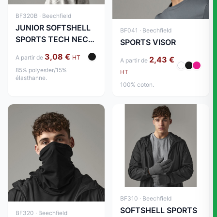
BF320B · Beechfield
JUNIOR SOFTSHELL
BF041 · Beechfield
SPORTS TECH NECK
SPORTS VISOR
WARMER
3,08 €
A partir de
HT
2,43 €
A partir de
85% polyester/15%
HT
élasthanne.
100% coton.
BF310 · Beechfield
SOFTSHELL SPORTS
BF320 · Beechfield