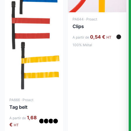
PA644 · Proact
Clips
0,54 €
A partir de
HT
100% Métal
PA666 · Proact
Tag belt
1,68
A partir de
€
HT