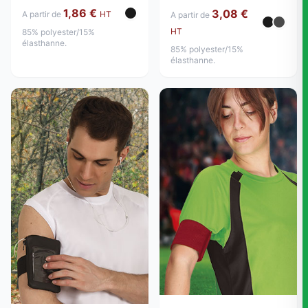
1,86 €
3,08 €
A partir de
HT
A partir de
HT
85% polyester/15%
élasthanne.
85% polyester/15%
élasthanne.