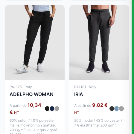
PA1175 · Roly
PA1181 · Roly
ADELPHO WOMAN
IRIA
10,34
9,82 €
A partir de
A partir de
€
HT
HT
60% coton / 40% polyester,
50% modal / 43% polyester /
maille molleton non grattée,
7% élasthanne, 260 g/m².
280 g/m².Couleur gris vigoré