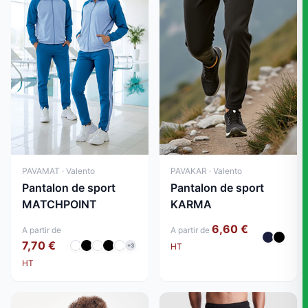
PAVAMAT · Valento
PAVAKAR · Valento
Pantalon de sport
Pantalon de sport
MATCHPOINT
KARMA
6,60 €
A partir de
A partir de
7,70 €
HT
+3
HT