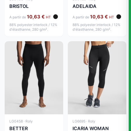
BRISTOL
ADELAIDA
10,63 €
10,63 €
A partir de
HT
A partir de
HT
88% polyester interlock / 12%
88% polyester interlock / 12%
d'élasthanne, 280 g/m².
d'élasthanne, 280 g/m².
LG0458 · Roly
LG6695 · Roly
BETTER
ICARIA WOMAN