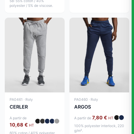
58: 55% coton / 40%
polyester / 5% de viscose.
PA0461 · Roly
PA0460 · Roly
CERLER
ARGOS
7,80 €
A partir de
A partir de
HT
10,68 €
HT
100% polyester interlock, 220
g/m².
60% coton / 40% polyester,