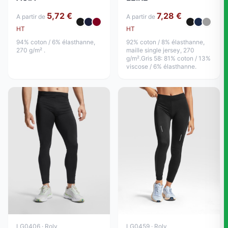
5,72 €
7,28 €
A partir de
A partir de
HT
HT
94% coton / 6% élasthanne,
92% coton / 8% élasthanne,
270 g/m² .
maille single jersey, 270
g/m².Gris 58: 81% coton / 13%
viscose / 6% élasthanne.
LG0406 · Roly
LG0459 · Roly