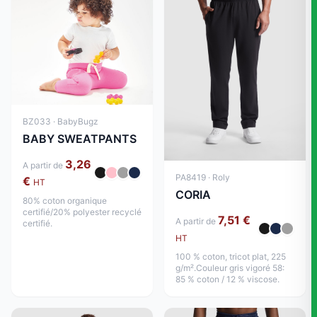
BZ033 · BabyBugz
BABY SWEATPANTS
3,26
A partir de
PA8419 · Roly
€
HT
CORIA
80% coton organique
certifié/20% polyester recyclé
7,51 €
A partir de
certifié.
HT
100 % coton, tricot plat, 225
g/m².Couleur gris vigoré 58:
85 % coton / 12 % viscose.