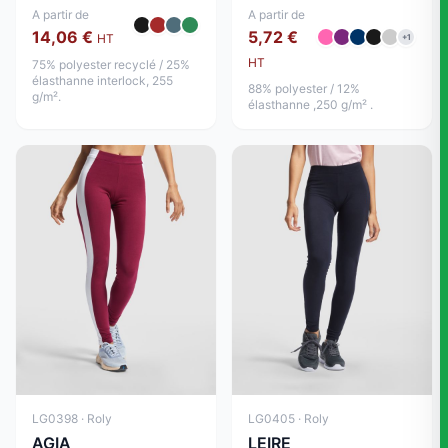
A partir de
A partir de
14,06 €
5,72 €
HT
+1
HT
75% polyester recyclé / 25%
élasthanne interlock, 255
88% polyester / 12%
g/m².
élasthanne ,250 g/m² .
LG0398 · Roly
LG0405 · Roly
AGIA
LEIRE