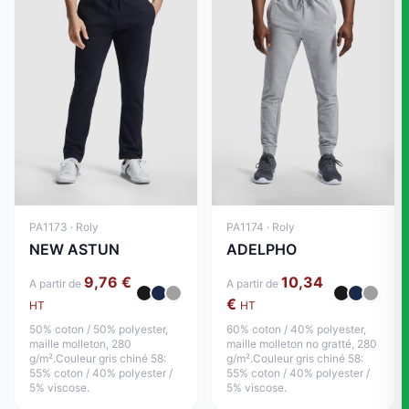
PA1173 · Roly
PA1174 · Roly
NEW ASTUN
ADELPHO
9,76 €
10,34
A partir de
A partir de
€
HT
HT
50% coton / 50% polyester,
60% coton / 40% polyester,
maille molleton, 280
maille molleton no gratté, 280
g/m².Couleur gris chiné 58:
g/m².Couleur gris chiné 58:
55% coton / 40% polyester /
55% coton / 40% polyester /
5% viscose.
5% viscose.