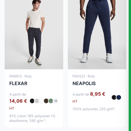
PA6613 · Roly
PA0521 · Roly
FLEXAR
NEAPOLIS
8,95 €
A partir de
A partir de
14,06 €
HT
+1
HT
100% polyester, 220 g/m².
81% coton 18% polyester 1%
élasthanne, 390 g/m ².