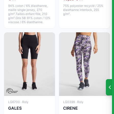
94% coton / 6% élasthanne,
75% polyester recyclé / 25%
maille single jersey, 270
élasthanne interlock, 255
g/m².Tailles enfant fille, 210
g/m².
g/m².Gris 58: 81% coton / 13%
viscose / 6% élasthanne.
LG6700 · Roly
LG0399 · Roly
GALES
CIRENE