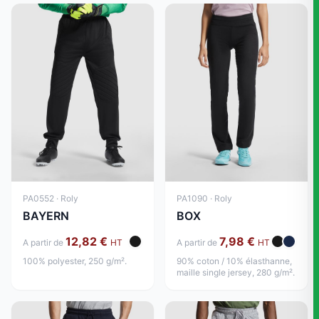
PA0552 · Roly
PA1090 · Roly
BAYERN
BOX
12,82 €
7,98 €
A partir de
HT
A partir de
HT
100% polyester, 250 g/m².
90% coton / 10% élasthanne,
maille single jersey, 280 g/m².