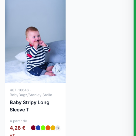
487-16646 ·
BabyBugz/Stanley Stella
Baby Stripy Long
Sleeve T
A partir de
4,28 €
+3
HT