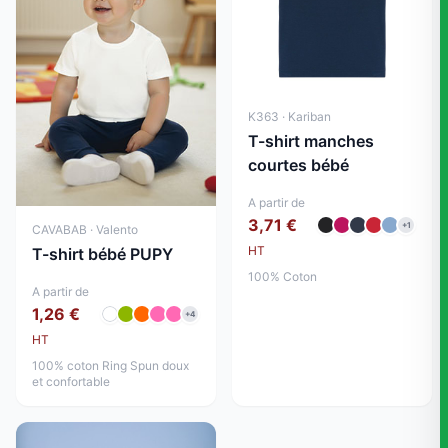
K363 · Kariban
T-shirt manches
courtes bébé
A partir de
3,71 €
+1
CAVABAB · Valento
HT
T-shirt bébé PUPY
100% Coton
A partir de
1,26 €
+4
HT
100% coton Ring Spun doux
et confortable