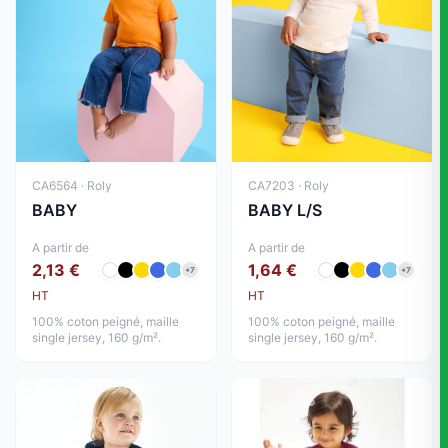
CA6564 · Roly
CA7203 · Roly
BABY
BABY L/S
A partir de
A partir de
2,13 €
1,64 €
+7
+7
HT
HT
100% coton peigné, maille
100% coton peigné, maille
single jersey, 160 g/m².
single jersey, 160 g/m².