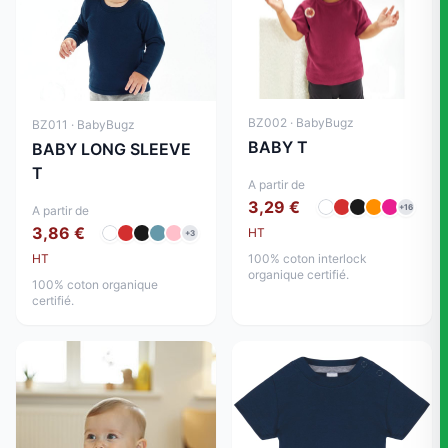
BZ002 · BabyBugz
BZ011 · BabyBugz
BABY T
BABY LONG SLEEVE
T
A partir de
3,29 €
+16
A partir de
3,86 €
HT
+3
HT
100% coton interlock
organique certifié.
100% coton organique
certifié.