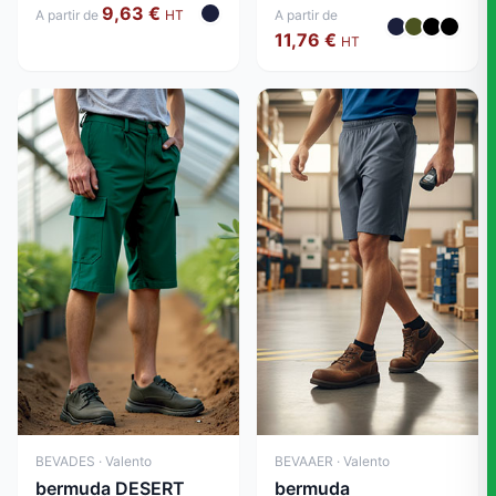
9,63 €
A partir de
HT
A partir de
11,76 €
HT
BEVADES · Valento
BEVAAER · Valento
bermuda DESERT
bermuda