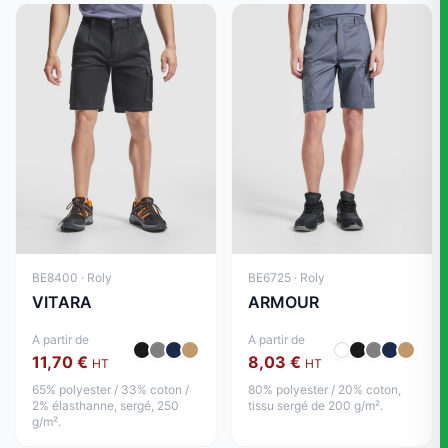
BE8400 · Roly
BE6725 · Roly
VITARA
ARMOUR
A partir de
A partir de
11,70 €
8,03 €
HT
HT
65% polyester / 33% coton /
80% polyester / 20% coton,
2% élasthanne, sergé, 250
tissu sergé de 200 g/m².
g/m².