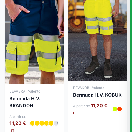
BEVAKOB · Valento
BEVABRA · Valento
Bermuda H.V. KOBUK
Bermuda H.V.
11,20 €
BRANDON
A partir de
HT
A partir de
11,20 €
+10
HT