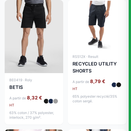
RS512X · Result
RECYCLED UTILITY
SHORTS
BE0419 · Roly
8,79 €
A partir de
BETIS
HT
65% polyester recyclé/35%
8,32 €
A partir de
coton sergé.
HT
63% coton / 37% polyester,
interlock, 270 g/m².