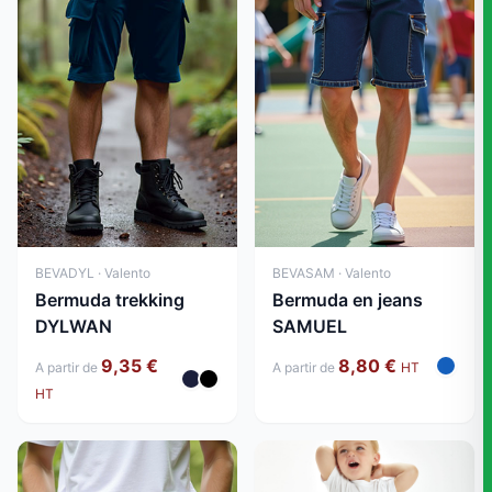
BEVADYL · Valento
BEVASAM · Valento
Bermuda trekking
Bermuda en jeans
DYLWAN
SAMUEL
9,35 €
8,80 €
A partir de
A partir de
HT
HT