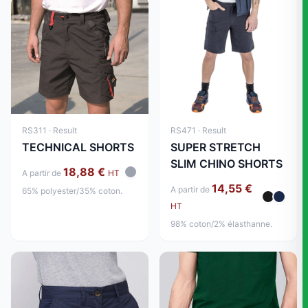
RS471 · Result
RS311 · Result
SUPER STRETCH
TECHNICAL SHORTS
SLIM CHINO SHORTS
18,88 €
A partir de
HT
14,55 €
A partir de
65% polyester/35% coton.
HT
98% coton/2% élasthanne.