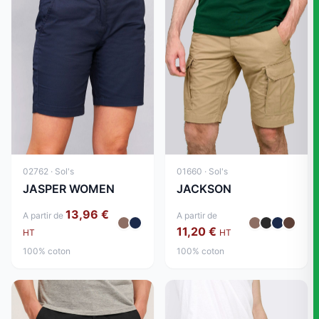
02762 · Sol's
01660 · Sol's
JASPER WOMEN
JACKSON
13,96 €
A partir de
A partir de
11,20 €
HT
HT
100% coton
100% coton