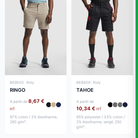
BE9005 · Roly
BE8409 · Roly
RINGO
TAHOE
8,67 €
A partir de
A partir de
10,34 €
HT
HT
97% coton / 3% élasthanne,
65% polyester / 33% coton /
290 g/m².
2% élasthanne, sergé, 250
g/m².