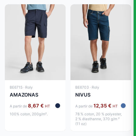
BE6715 · Roly
BE6703 · Roly
AMAZONAS
NIVUS
8,67 €
12,35 €
A partir de
HT
A partir de
HT
100% coton, 200g/m².
78 % coton, 20 % polyester,
2 % élasthanne, 370 g/m ²
(11 oz)