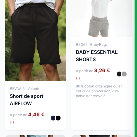
BZ065 · BabyBugz
BABY ESSENTIAL
SHORTS
3,26 €
A partir de
HT
80% coton organique ou en
BEVAAIR · Valento
cours de conversion/20%
Short de sport
polyester recyclé.
AIRFLOW
4,46 €
A partir de
HT