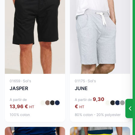
01659 · Sol's
01175 · Sol's
JASPER
JUNE
9,30
A partir de
A partir de
13,96 €
€
HT
HT
100% coton
80% coton - 20% polyester