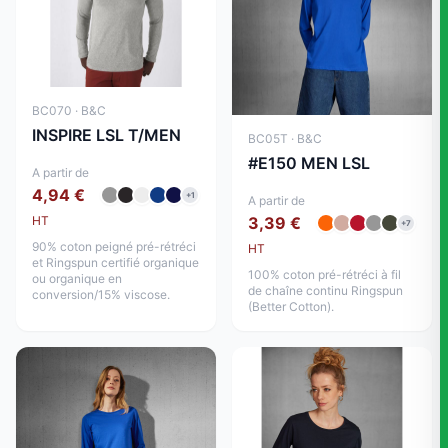
BC070 · B&C
INSPIRE LSL T/MEN
BC05T · B&C
#E150 MEN LSL
A partir de
4,94 €
+1
A partir de
HT
3,39 €
+7
90% coton peigné pré-rétréci
HT
et Ringspun certifié organique
100% coton pré-rétréci à fil
ou organique en
de chaîne continu Ringspun
conversion/15% viscose.
(Better Cotton).