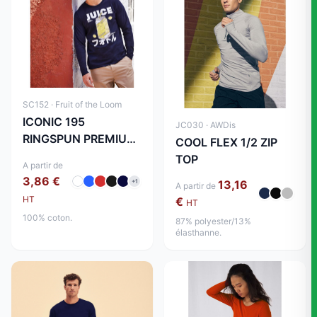
SC152 · Fruit of the Loom
ICONIC 195
JC030 · AWDis
RINGSPUN PREMIUM
COOL FLEX 1/2 ZIP
LONG SLEEVE T
TOP
A partir de
3,86 €
13,16
+1
A partir de
HT
€
HT
100% coton.
87% polyester/13%
élasthanne.