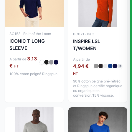
SC153 · Fruit of the Loom
BC071 · B&C
ICONIC T LONG
INSPIRE LSL
SLEEVE
T/WOMEN
3,13
A partir de
A partir de
€
4,94 €
HT
+1
HT
100% coton peigné Ringspun.
90% coton peigné pré-rétréci
et Ringspun certifié organique
ou organique en
conversion/15% viscose.