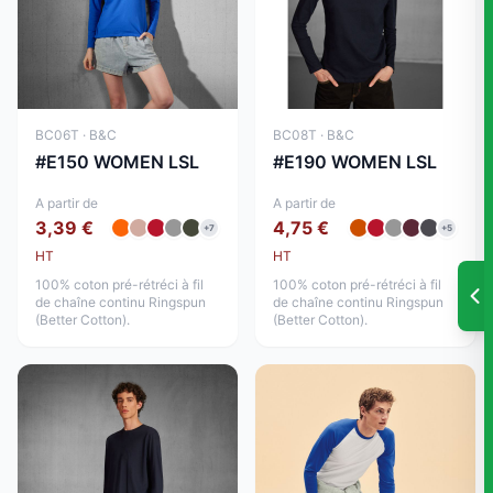
BC06T · B&C
BC08T · B&C
#E150 WOMEN LSL
#E190 WOMEN LSL
A partir de
A partir de
3,39 €
4,75 €
+7
+5
HT
HT
100% coton pré-rétréci à fil
100% coton pré-rétréci à fil
de chaîne continu Ringspun
de chaîne continu Ringspun
(Better Cotton).
(Better Cotton).