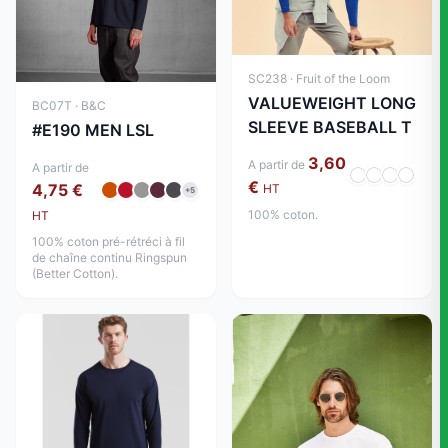
SC238 · Fruit of the Loom
VALUEWEIGHT LONG
BC07T · B&C
SLEEVE BASEBALL T
#E190 MEN LSL
3,60
A partir de
A partir de
€
4,75 €
HT
+5
100% coton.
HT
100% coton pré-rétréci à fil
de chaîne continu Ringspun
(Better Cotton).