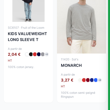
SC6107 · Fruit of the Loom
KIDS VALUEWEIGHT
LONG SLEEVE T
A partir de
2,04 €
+2
11420 · Sol's
HT
MONARCH
100% coton jersey.
A partir de
3,27 €
+8
HT
100% coton semi-peigné
Ringspun