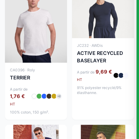
JC232 · AWDis
ACTIVE RECYCLED
BASELAYER
CA0396 · Roly
9,69 €
A partir de
TERRIER
HT
91% polyester recyclé/9%
A partir de
élasthanne.
1,76 €
+2
HT
100% coton, 150 g/m².