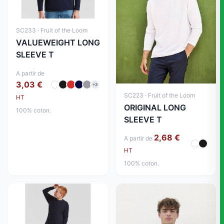
SC233 · Fruit of the Loom
VALUEWEIGHT LONG
SLEEVE T
A partir de
3,03 €
+3
SC223 · Fruit of the Loom
HT
ORIGINAL LONG
100% coton.
SLEEVE T
2,68 €
A partir de
HT
100% coton.