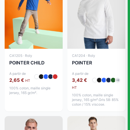
CA1205 · Roly
CA1204 · Roly
POINTER CHILD
POINTER
A partir de
A partir de
2,65 €
3,42 €
HT
+2
HT
100% coton, maille single
jersey, 165 gr/m².
100% coton, maille single
jersey, 165 g/m².Gris 58: 85%
coton / 15% viscose.