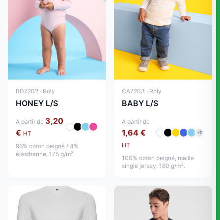
BD7202 · Roly
CA7203 · Roly
HONEY L/S
BABY L/S
3,20
A partir de
A partir de
€
1,64 €
HT
+7
HT
96% coton peigné / 4%
élasthanne, 175 g/m².
100% coton peigné, maille
single jersey, 160 g/m².