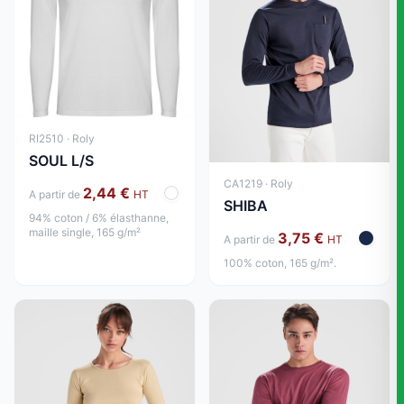
RI2510 · Roly
SOUL L/S
CA1219 · Roly
2,44 €
A partir de
HT
SHIBA
94% coton / 6% élasthanne,
maille single, 165 g/m²
3,75 €
A partir de
HT
100% coton, 165 g/m².