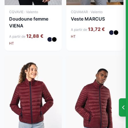
CQVAVIE · Valento
CQVAMAR · Valento
Doudoune femme
Veste MARCUS
VIENA
13,72 €
A partir de
12,88 €
A partir de
HT
HT