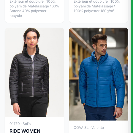
Extérieur et doublure : 100%
Extérieur et doublure : 100%
polyamide Matelassage : 60%
polyamide Matelassage :
Sorona 40% polyester
100% polyester 180g/m²
recyclé
01170 · Sol's
CQVAISL · Valento
RIDE WOMEN