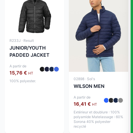
R233J · Result
JUNIOR/YOUTH
PADDED JACKET
A partir de
15,76 €
HT
02898 · Sol's
100% polyester.
WILSON MEN
A partir de
16,41 €
HT
Extérieur et doublure : 100%
polyamide Matelassage : 60%
Sorona 40% polyester
recyclé