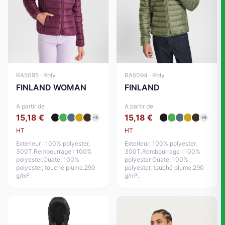
RA5095 · Roly
RA5094 · Roly
FINLAND WOMAN
FINLAND
A partir de
A partir de
15,18 €
15,18 €
+5
+5
HT
HT
Exterieur : 100% polyester,
Exterieur: 100% polyester,
300T.Rembourrage : 100%
300T.Rembourrage : 100%
polyester.Ouate: 100%
polyester Ouate: 100%
polyester, touché plume.290
polyester, touché plume.290
g/m².
g/m².