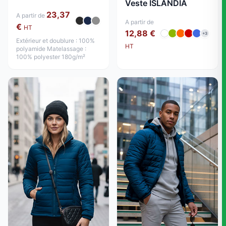
Veste ISLANDIA
23,37
A partir de
A partir de
€
HT
12,88 €
+3
Extérieur et doublure : 100%
HT
polyamide Matelassage :
100% polyester 180g/m²