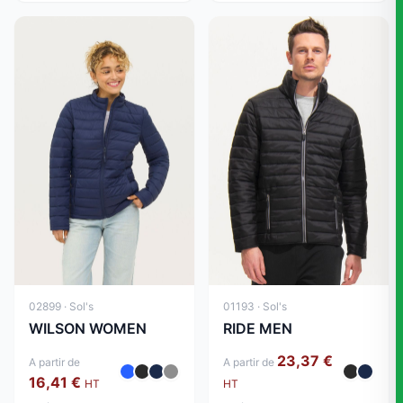
02899 · Sol's
01193 · Sol's
WILSON WOMEN
RIDE MEN
23,37 €
A partir de
A partir de
16,41 €
HT
HT