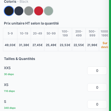
Coloris
- Black
Prix unitaire HT selon la quantité
100-
200-
500-
1000-
5-9
10-19
20-49
50-99
199
499
999
1999
Sur
49,03€
31,38€
27,45€
25,49€
23,53€
22,55€
21,96€
devis
Tailles & Quantités
XXS
30 dispo
XS
116 dispo
S
348 dispo