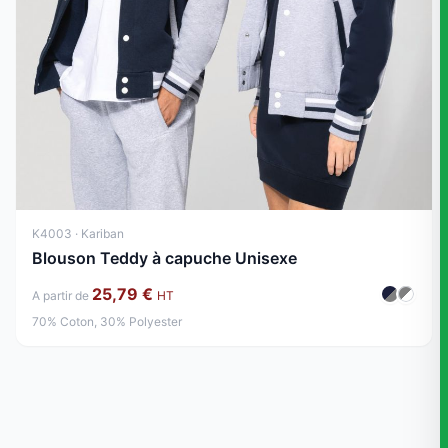
K4003 · Kariban
Blouson Teddy à capuche Unisexe
25,79 €
A partir de
HT
70% Coton, 30% Polyester