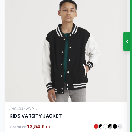
JH043J · AWDis
KIDS VARSITY JACKET
13,54 €
A partir de
HT
+11