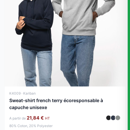
K4009 · Kariban
Sweat-shirt french terry écoresponsable à
capuche unisexe
21,84 €
A partir de
HT
80% Coton, 20% Polyester