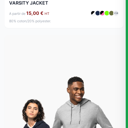
VARSITY JACKET
15,00 €
A partir de
HT
+14
80% coton/20% polyester.