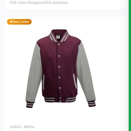
70% coton Ringspun/30% polyester.
Best-seller
JH043 · AWDis