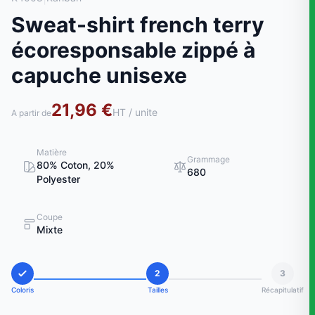
Sweat-shirt french terry
écoresponsable zippé à
capuche unisexe
21,96 €
HT / unite
A partir de
Matière
Grammage
80% Coton, 20%
680
Polyester
Coupe
Mixte
2
3
Coloris
Tailles
Récapitulatif