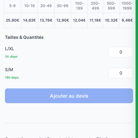
100-
200-
500-
1000-
5-9
10-19
20-49
50-99
199
499
999
1999
25,80€
14,62€
13,76€
12,90€
12,04€
11,18€
10,32€
9,46€
Tailles & Quantités
L/XL
34 dispo
S/M
180 dispo
Ajouter au devis