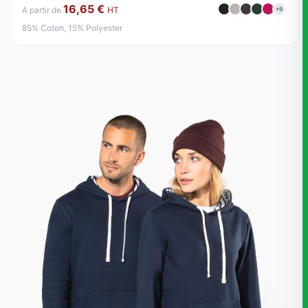
16,65 €
A partir de
HT
+9
85% Coton, 15% Polyester