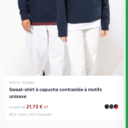
K4013 · Kariban
Sweat-shirt à capuche contrastée à motifs
unisexe
21,72 €
A partir de
HT
80% Coton, 20% Polyester