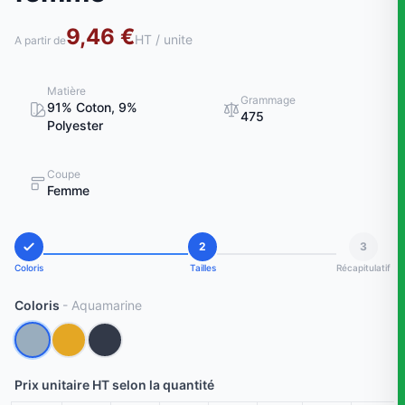
9,46 €
HT / unite
A partir de
Matière
Grammage
91% Coton, 9%
475
Polyester
Coupe
Femme
2
3
Coloris
Tailles
Récapitulatif
Coloris
- Aquamarine
Prix unitaire HT selon la quantité