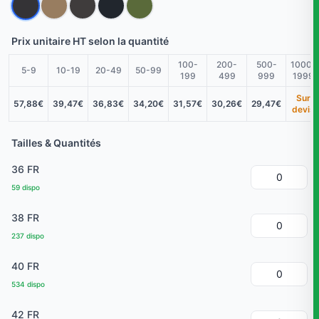
Prix unitaire HT selon la quantité
100-
200-
500-
1000-
5-9
10-19
20-49
50-99
199
499
999
1999
Sur
57,88€
39,47€
36,83€
34,20€
31,57€
30,26€
29,47€
devis
Tailles & Quantités
36 FR
59 dispo
38 FR
237 dispo
40 FR
534 dispo
42 FR