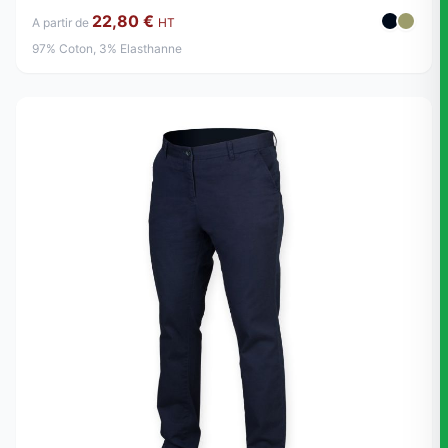
22,80 €
A partir de
HT
97% Coton, 3% Elasthanne