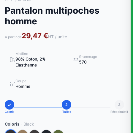
Pantalon multipoches
homme
29,47 €
HT / unite
A partir de
Matière
Grammage
98% Coton, 2%
570
Elasthanne
Coupe
Homme
2
3
Coloris
Tailles
Récapitulatif
Coloris
- Black