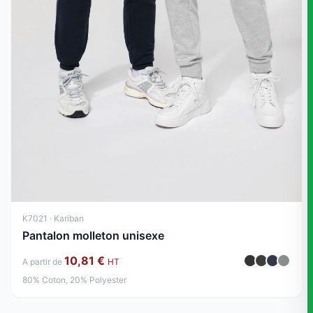
K7021 · Kariban
Pantalon molleton unisexe
10,81 €
A partir de
HT
80% Coton, 20% Polyester