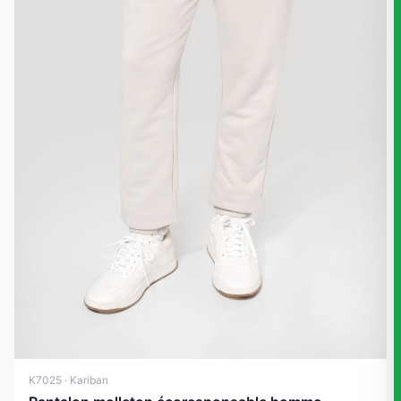
K7025 · Kariban