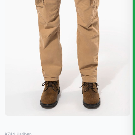
|
K744
Kariban