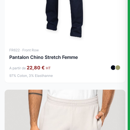
FR622 · Front Row
Pantalon Chino Stretch Femme
22,80 €
A partir de
HT
97% Coton, 3% Elasthanne