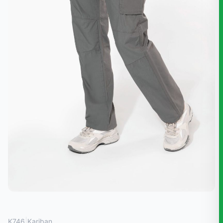
|
K746
Kariban