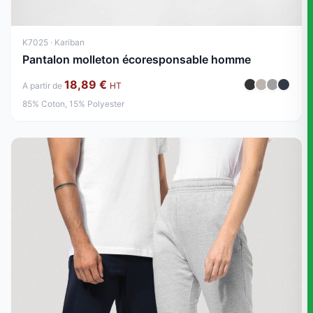
K7025 · Kariban
Pantalon molleton écoresponsable homme
18,89 €
A partir de
HT
85% Coton, 15% Polyester