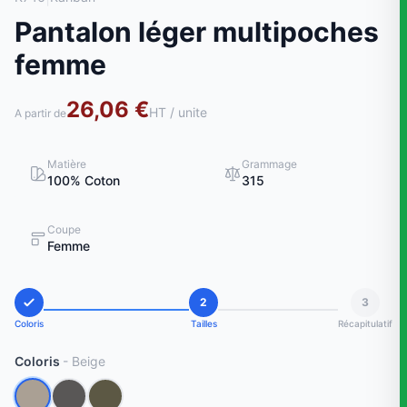
Pantalon léger multipoches
femme
26,06 €
HT / unite
A partir de
Matière
Grammage
100% Coton
315
Coupe
Femme
2
3
Coloris
Tailles
Récapitulatif
Coloris
- Beige