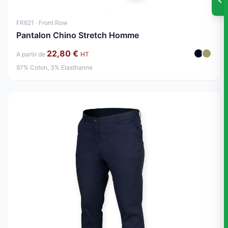
FR621 · Front Row
Pantalon Chino Stretch Homme
22,80 €
A partir de
HT
97% Coton, 3% Elasthanne