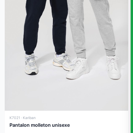
K7021 · Kariban
Pantalon molleton unisexe