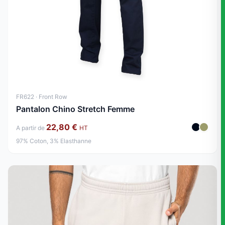
FR622 · Front Row
Pantalon Chino Stretch Femme
22,80 €
A partir de
HT
97% Coton, 3% Elasthanne