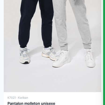
K7021 · Kariban
Pantalon molleton unisexe