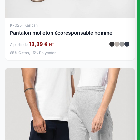
K7025 · Kariban
Pantalon molleton écoresponsable homme
18,89 €
A partir de
HT
85% Coton, 15% Polyester