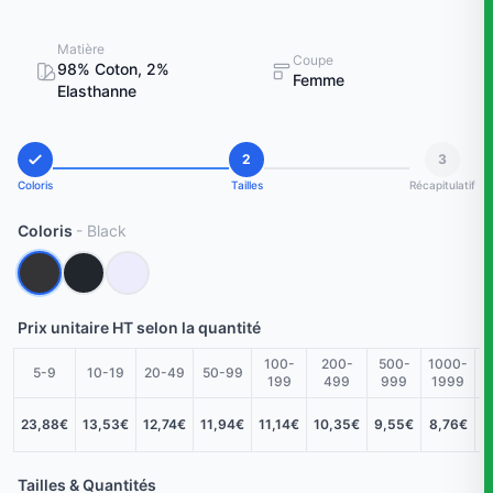
Matière
Coupe
98% Coton, 2%
Femme
Elasthanne
2
3
Coloris
Tailles
Récapitulatif
Coloris
- Black
Prix unitaire HT selon la quantité
100-
200-
500-
1000-
2
5-9
10-19
20-49
50-99
199
499
999
1999
23,88€
13,53€
12,74€
11,94€
11,14€
10,35€
9,55€
8,76€
d
Tailles & Quantités