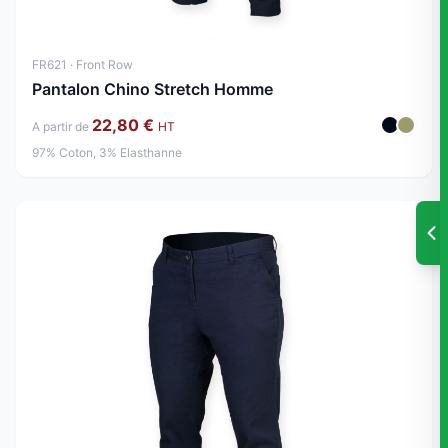
FR621 · Front Row
Pantalon Chino Stretch Homme
22,80 €
A partir de
HT
97% Coton, 3% Elasthanne