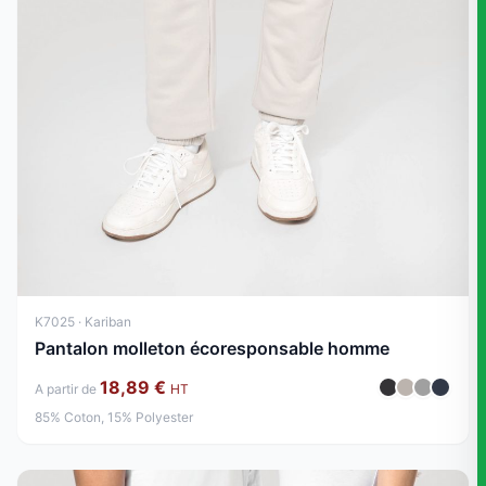
K7025 · Kariban
Pantalon molleton écoresponsable homme
18,89 €
A partir de
HT
85% Coton, 15% Polyester