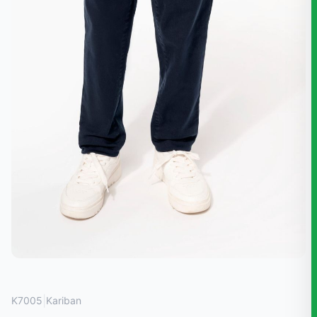
|
K7005
Kariban