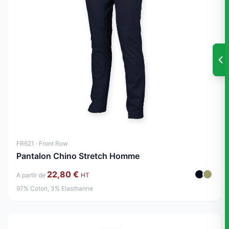
FR621 · Front Row
Pantalon Chino Stretch Homme
22,80 €
A partir de
HT
97% Coton, 3% Elasthanne