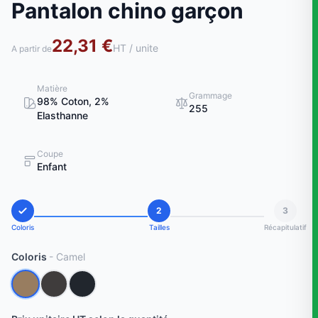
Pantalon chino garçon
22,31 €
HT / unite
A partir de
Matière
Grammage
98% Coton, 2%
255
Elasthanne
Coupe
Enfant
2
3
Coloris
Tailles
Récapitulatif
Coloris
- Camel