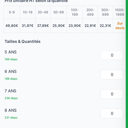
Prix unitaire HT selon la quantité
100-
200-
500-
1000-
5-9
10-19
20-49
50-99
199
499
999
1999
Sur
49,80€
31,87€
27,89€
25,90€
23,90€
22,91€
22,31€
devis
Tailles & Quantités
5 ANS
169 dispo
6 ANS
198 dispo
7 ANS
236 dispo
8 ANS
231 dispo