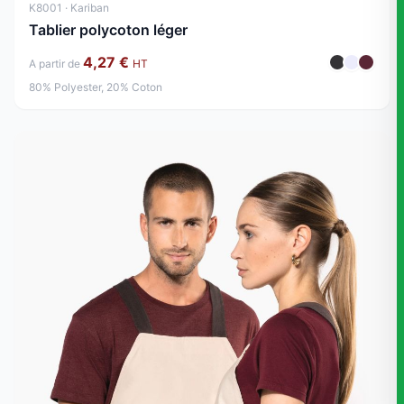
K8001 · Kariban
Tablier polycoton léger
4,27 €
A partir de
HT
80% Polyester, 20% Coton