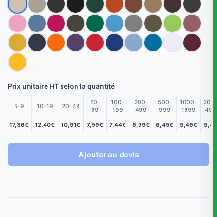
Prix unitaire HT selon la quantité
50-
100-
200-
500-
1000-
200
5-9
10-19
20-49
99
199
499
999
1999
499
17,36€
12,40€
10,91€
7,99€
7,44€
6,99€
6,45€
5,46€
5,4
Ajouter au devis