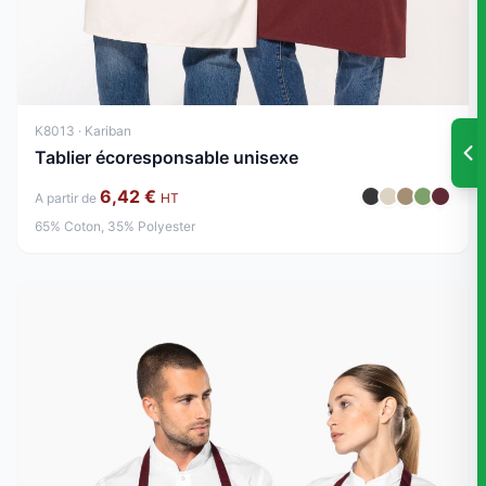
K8013 · Kariban
Tablier écoresponsable unisexe
6,42 €
A partir de
HT
65% Coton, 35% Polyester