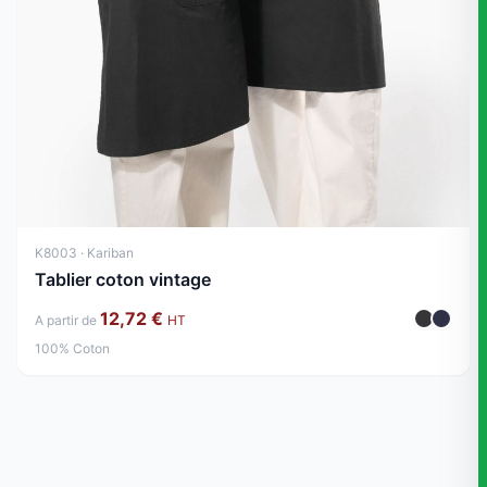
K8003 · Kariban
Tablier coton vintage
12,72 €
A partir de
HT
100% Coton