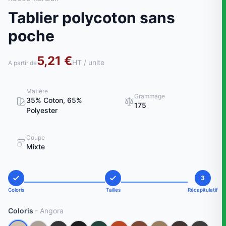
Tablier polycoton sans
poche
5,21 €
HT / unite
A partir de
Matière
Grammage
35% Coton, 65%
175
Polyester
Coupe
Mixte
3
Coloris
Tailles
Récapitulatif
Coloris
- Angora