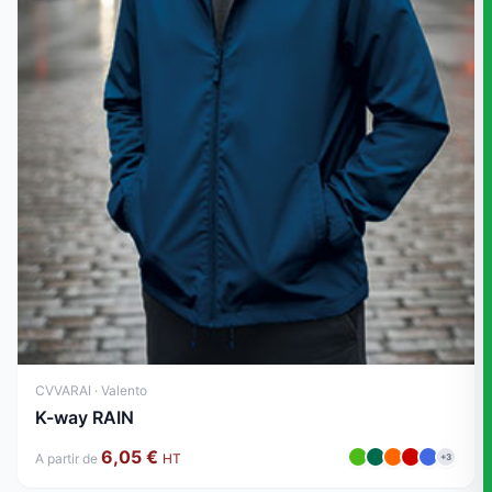
CVVARAI · Valento
K-way RAIN
6,05 €
A partir de
HT
+3