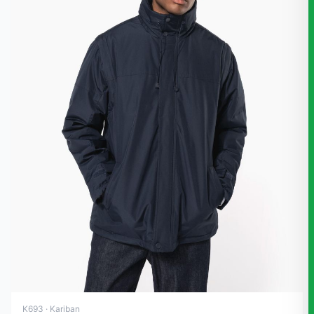
K693 · Kariban