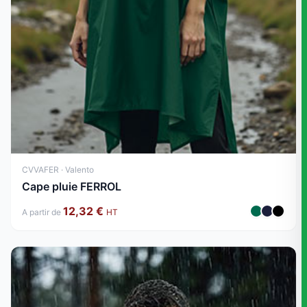
CVVAFER · Valento
Cape pluie FERROL
12,32 €
A partir de
HT