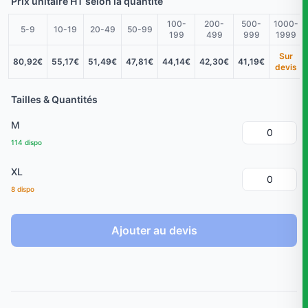
Prix unitaire HT selon la quantité
100-
200-
500-
1000-
5-9
10-19
20-49
50-99
199
499
999
1999
Sur
80,92€
55,17€
51,49€
47,81€
44,14€
42,30€
41,19€
devis
Tailles & Quantités
M
114 dispo
XL
8 dispo
Ajouter au devis