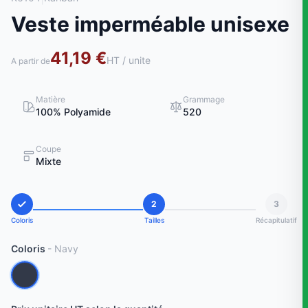
Veste imperméable unisexe
41,19 €
HT / unite
A partir de
Matière
Grammage
100% Polyamide
520
Coupe
Mixte
2
3
Coloris
Tailles
Récapitulatif
Coloris
- Navy