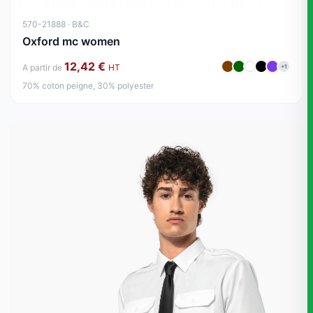
570-21888 · B&C
Oxford mc women
12,42 €
A partir de
HT
+1
70% coton peigne, 30% polyester