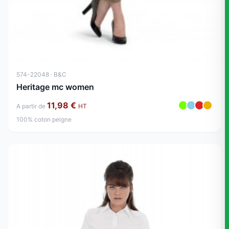
574-22048 · B&C
Heritage mc women
11,98 €
A partir de
HT
100% coton peigne