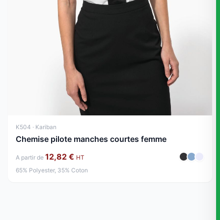
K504 · Kariban
Chemise pilote manches courtes femme
12,82 €
A partir de
HT
65% Polyester, 35% Coton