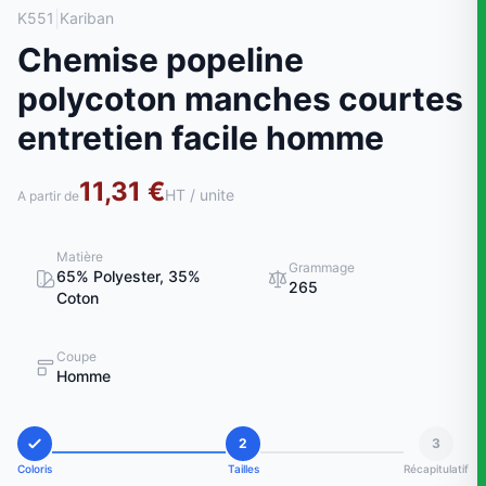
|
K551
Kariban
Chemise popeline
polycoton manches courtes
entretien facile homme
11,31 €
HT / unite
A partir de
Matière
Grammage
65% Polyester, 35%
265
Coton
Coupe
Homme
2
3
Coloris
Tailles
Récapitulatif