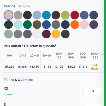
Coloris
- Angora
Prix unitaire HT selon la quantité
100-
200-
500-
1000-
20
5-9
10-19
20-49
50-99
199
499
999
1999
4
Sur
S
25,25€
16,16€
14,14€
13,13€
12,12€
11,62€
11,31€
devis
de
Tailles & Quantités
XS
22 dispo
S