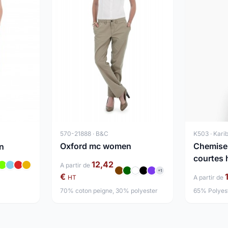
K503 · Kari
570-21888 · B&C
Chemise
Oxford mc women
n
courtes
12,42
A partir de
+1
€
A partir de
HT
65% Polyes
70% coton peigne, 30% polyester