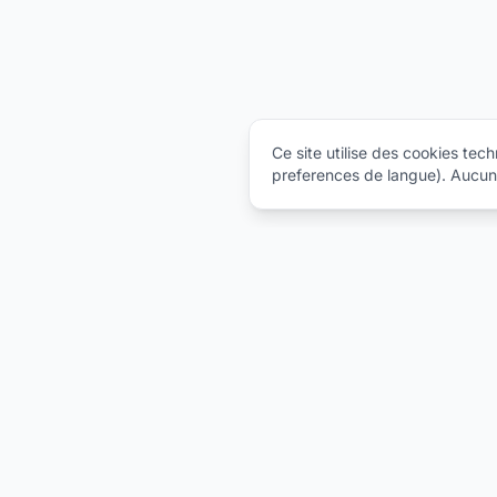
Ce site utilise des cookies tec
preferences de langue). Aucun c
Catalogu
T-shirts
Votre partenaire pour la personnalisation textile
professionnelle. Broderie, serigraphie,
Made in F
impression et bien plus.
Polos