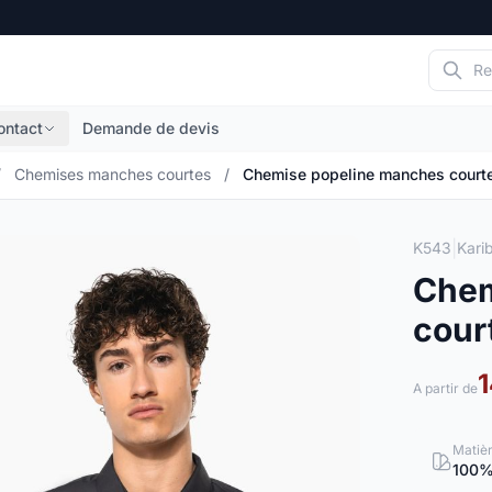
ontact
Demande de devis
/
Chemises manches courtes
/
Chemise popeline manches court
|
K543
Kari
Chem
cour
1
A partir de
Matiè
100%