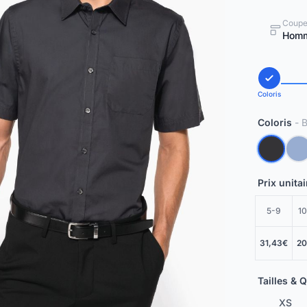
Coup
Hom
Coloris
Coloris
- 
Prix unita
5-9
10
31,43€
20
Tailles & 
XS