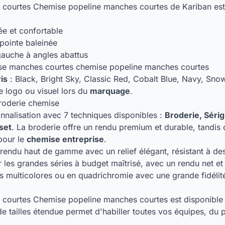
ourtes Chemise popeline manches courtes de Kariban est un
e et confortable
pointe baleinée
gauche à angles abattus
ise manches courtes chemise popeline manches courtes
ris
: Black, Bright Sky, Classic Red, Cobalt Blue, Navy, Sno
e logo ou visuel lors du
marquage
.
broderie chemise
nnalisation avec 7 techniques disponibles :
Broderie, Sérig
set
. La broderie offre un rendu premium et durable, tandis 
 pour le
chemise entreprise
.
rendu haut de gamme avec un relief élégant, résistant à des
 les grandes séries à budget maîtrisé, avec un rendu net et
s multicolores ou en quadrichromie avec une grande fidélit
courtes Chemise popeline manches courtes est disponibl
tailles étendue permet d'habiller toutes vos équipes, du pl