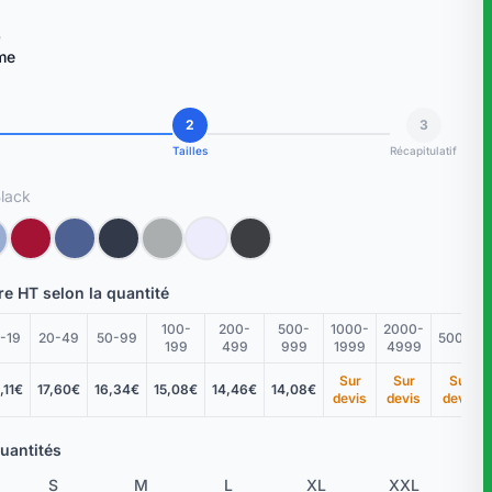
e
me
2
3
Tailles
Récapitulatif
Black
ire HT selon la quantité
100-
200-
500-
1000-
2000-
-19
20-49
50-99
5000+
199
499
999
1999
4999
Sur
Sur
Sur
,11€
17,60€
16,34€
15,08€
14,46€
14,08€
devis
devis
devis
Quantités
S
M
L
XL
XXL
3