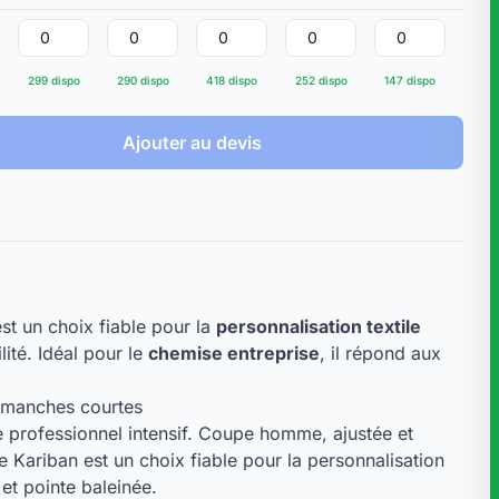
299 dispo
290 dispo
418 dispo
252 dispo
147 dispo
53 d
Ajouter au devis
st un choix fiable pour la
personnalisation textile
ité. Idéal pour le
chemise entreprise
, il répond aux
 manches courtes
professionnel intensif. Coupe homme, ajustée et
ariban est un choix fiable pour la personnalisation
et pointe baleinée.