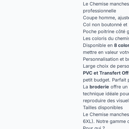
Le Chemise manches c
professionnelle
Coupe homme, ajusté
Col non boutonné et 
Poche poitrine côté 
Les coloris du chem
Disponible en
8 colo
mettre en valeur votr
Personnalisation et 
Large choix de perso
PVC et Transfert Off
petit budget. Parfait
La
broderie
offre un 
technique idéale pour
reproduire des visuel
Tailles disponibles
Le Chemise manches 
6XL). Notre gamme de 
Pour qui ?