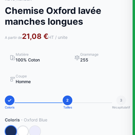
Chemise Oxford lavée
manches longues
21,08 €
HT / unite
A partir de
Matière
Grammage
100% Coton
255
Coupe
Homme
2
3
Coloris
Tailles
Récapitulatif
Coloris
- Oxford Blue