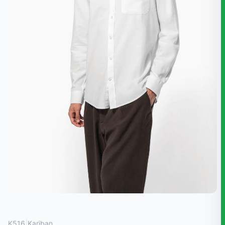
|
K516
Kariban