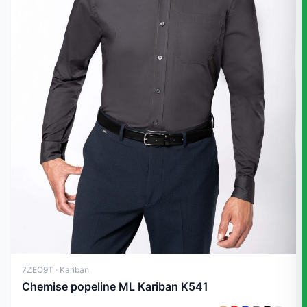
7ZEO9T · Kariban
Chemise popeline ML Kariban K541