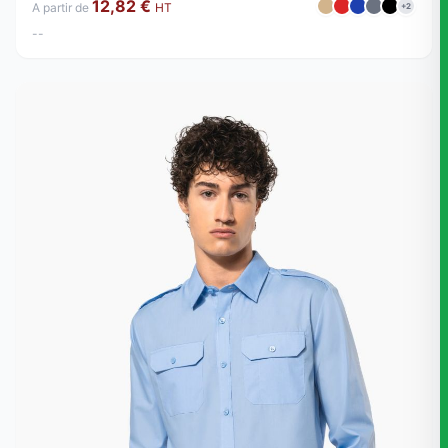
12,82 €
A partir de
HT
+2
--