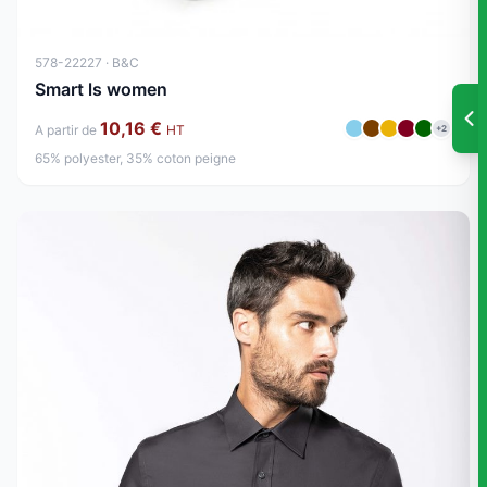
578-22227 · B&C
Smart ls women
10,16 €
A partir de
HT
+2
65% polyester, 35% coton peigne