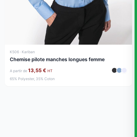
K506 · Kariban
Chemise pilote manches longues femme
13,55 €
A partir de
HT
65% Polyester, 35% Coton