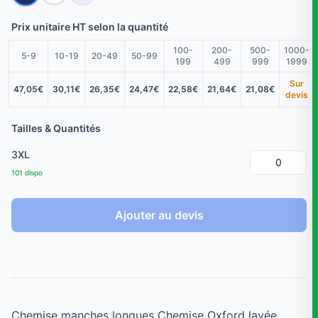
Prix unitaire HT selon la quantité
100-
200-
500-
1000-
5-9
10-19
20-49
50-99
199
499
999
1999
Sur
47,05€
30,11€
26,35€
24,47€
22,58€
21,64€
21,08€
devis
Tailles & Quantités
3XL
101 dispo
Ajouter au devis
Chemise manches longues Chemise Oxford lavée