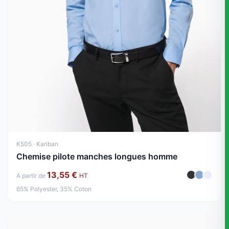
K505 · Kariban
Chemise pilote manches longues homme
13,55 €
A partir de
HT
65% Polyester, 35% Coton