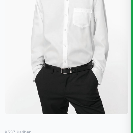
|
K537
Kariban