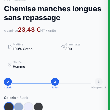
Chemise manches longues
sans repassage
23,43 €
HT / unite
A partir de
Matière
Grammage
100% Coton
300
Coupe
Homme
2
3
Coloris
Tailles
Récapitulatif
Coloris
- Black