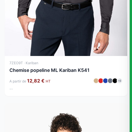
7ZEO9T · Kariban
Chemise popeline ML Kariban K541
12,82 €
A partir de
HT
+2
--