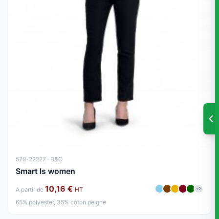
578-22227 · B&C
Smart ls women
10,16 €
A partir de
HT
+2
65% polyester, 35% coton peigne