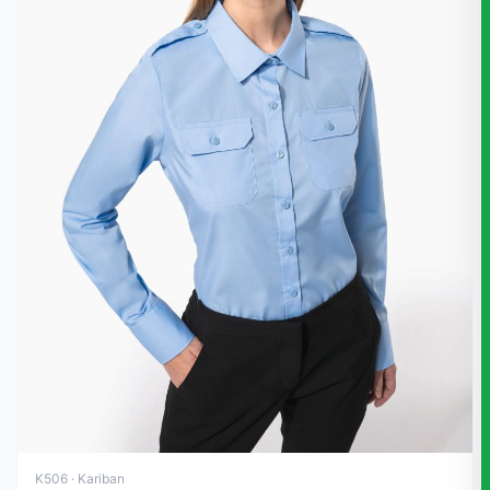
K506 · Kariban