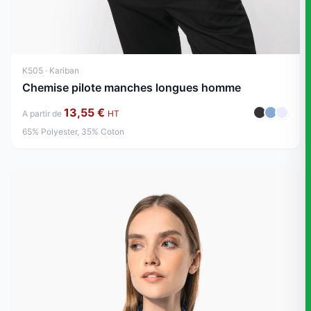
K505 · Kariban
Chemise pilote manches longues homme
13,55 €
A partir de
HT
65% Polyester, 35% Coton