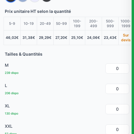
Prix unitaire HT selon la quantité
100-
200-
500-
1000-
5-9
10-19
20-49
50-99
199
499
999
1999
Sur
46,02€
31,38€
29,29€
27,20€
25,10€
24,06€
23,43€
devis
Tailles & Quantités
M
239 dispo
L
206 dispo
XL
130 dispo
XXL
52 dispo