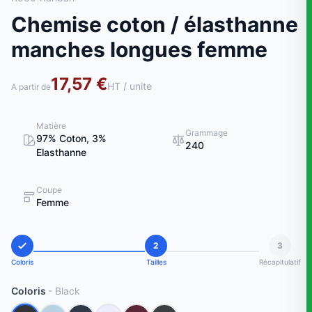
Chemise coton / élasthanne
manches longues femme
17,57 €
HT / unite
A partir de
Matière
Grammage
97% Coton, 3%
240
Elasthanne
Coupe
Femme
2
3
Coloris
Tailles
Récapitulatif
Coloris
- Black