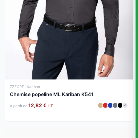
7ZEO9T · Kariban
Chemise popeline ML Kariban K541
12,82 €
A partir de
HT
+2
--