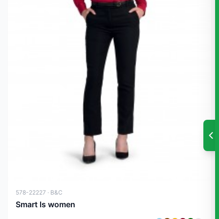
578-22227 · B&C
Smart ls women