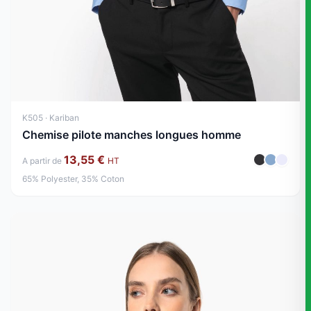
K505 · Kariban
Chemise pilote manches longues homme
13,55 €
A partir de
HT
65% Polyester, 35% Coton