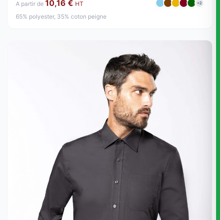
10,16 €
A partir de
HT
+2
65% polyester, 35% coton peigne