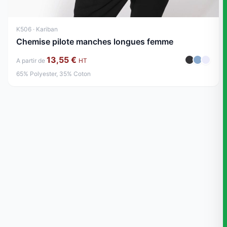
K506 · Kariban
Chemise pilote manches longues femme
13,55 €
A partir de
HT
65% Polyester, 35% Coton