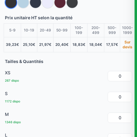
Prix unitaire HT selon la quantité
100-
200-
500-
1000-
5-9
10-19
20-49
50-99
199
499
999
1999
Sur
39,23€
25,10€
21,97€
20,40€
18,83€
18,04€
17,57€
devis
Tailles & Quantités
XS
267 dispo
S
1172 dispo
M
1346 dispo
L